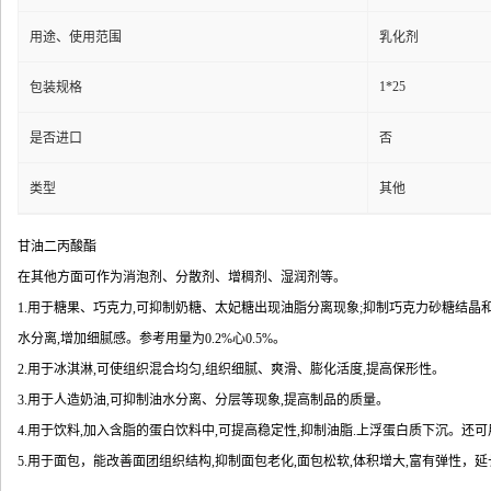
用途、使用范围
乳化剂
1*25
包装规格
是否进口
否
类型
其他
甘油二丙酸酯
在其他方面可作为消泡剂、分散剂、增稠剂、湿润剂等。
1.用于糖果、巧克力,可抑制奶糖、太妃糖出现油脂分离现象;抑制巧克力砂糖结晶
水分离,增加细腻感。参考用量为0.2%心0.5%。
2.用于冰淇淋,可使组织混合均匀,组织细腻、爽滑、膨化活度,提高保形性。
3.用于人造奶油,可抑制油水分离、分层等现象,提高制品的质量。
4.用于饮料,加入含脂的蛋白饮料中,可提高稳定性,抑制油脂.上浮蛋白质下沉。还
5.用于面包，能改善面团组织结构,抑制面包老化,面包松软,体积增大,富有弹性，