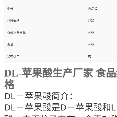
型号
食品级
1*25
包装规格
有效物质含量
99％
含量
99％
是否进口
否
DL-苹果酸生产厂家 食
格
DL－苹果酸简介：
DL－苹果酸
是D－苹果酸和