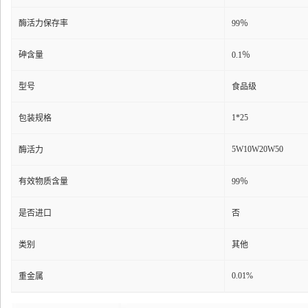
酶活力保存率
99％
砷含量
0.1％
型号
食品级
1*25
包装规格
5W10W20W50
酶活力
有效物质含量
99％
是否进口
否
类别
其他
0.01%
重金属