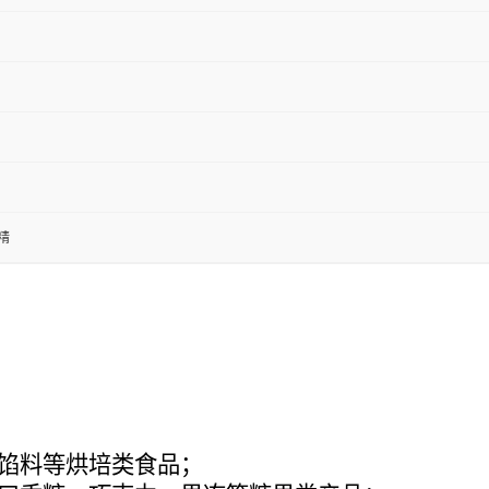
精
馅料等烘培类食品；