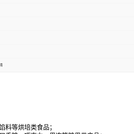
精
馅料等烘培类食品；