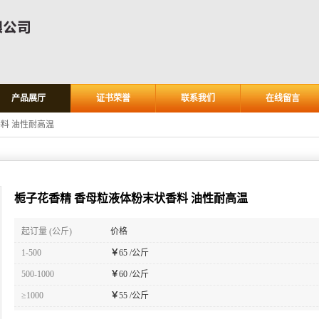
产品展厅
证书荣誉
联系我们
在线留言
料 油性耐高温
栀子花香精 香母粒液体粉末状香料 油性耐高温
起订量 (公斤)
价格
1-500
￥
65 /公斤
500-1000
￥
60 /公斤
≥1000
￥
55 /公斤