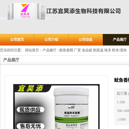
公司首页
公司介绍
公司动态
产品展厅
您当前的位置：
网站首页
>
产品展厅
>
鱿鱼香精 厂家 食品级 耐高温 味浓 粉末/液体
产品展厅
鱿鱼香精
起订量 
1-500
500-100
≥1000