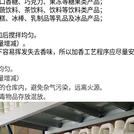
口香糖、巧克力、果冻等糖果类产品；
蔬饮料、茶饮料、饮料等饮料类产品；
糕、冰棒、乳制品等乳品及冰品产品；
加后搅拌均匀。
需量增减）。
下容易挥发失去香味，所以加香工艺程序应尽量
均匀。
需量增减）
的仓库内，避免杂气污染，远离火源。
毒物品存放混放。