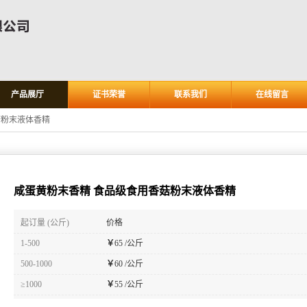
产品展厅
证书荣誉
联系我们
在线留言
菇粉末液体香精
咸蛋黄粉末香精 食品级食用香菇粉末液体香精
起订量 (公斤)
价格
1-500
￥
65 /公斤
500-1000
￥
60 /公斤
≥1000
￥
55 /公斤