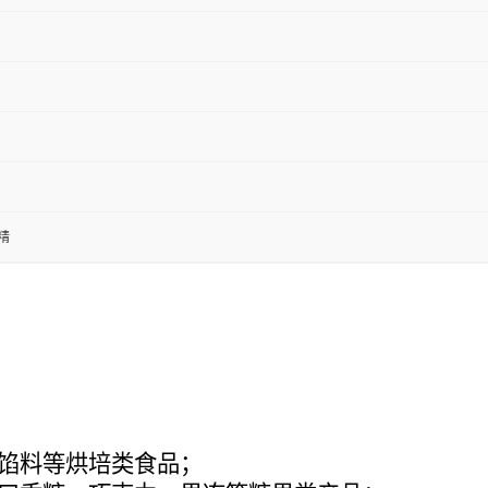
精
馅料等烘培类食品；