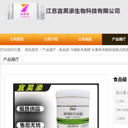
公司首页
公司介绍
公司动态
产品展厅
您当前的位置：
网站首页
>
产品展厅
>
食品级 乌梅粉末香精 水果味浓缩烘焙甜点耐
产品展厅
食品级
起订量 
1-500
500-100
≥1000