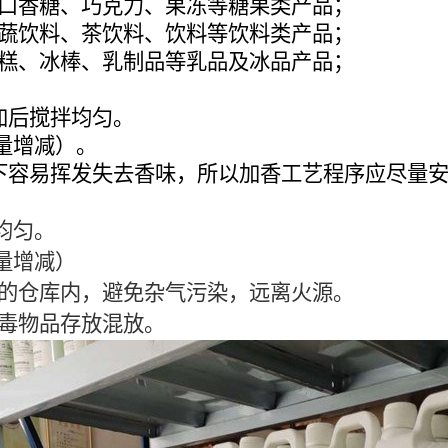
口香糖、巧克力、果冻等糖果类产品；
蔬饮料、茶饮料、饮料等饮料类产品；
糕、冰棒、乳制品等乳品及冰品产品；
加后搅拌均匀。
需量增减）。
下容易挥发失去香味，所以加香工艺程序应尽量
均匀。
需量增减）
的仓库内，避免杂气污染，远离火源。
毒物品存放混放。