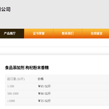
产品展厅
证书荣誉
联系我们
在线留言
食品添加剂 枸杞粉末香精
起订量 (公斤)
价格
1-500
￥
65 /公斤
500-1000
￥
60 /公斤
≥1000
￥
55 /公斤