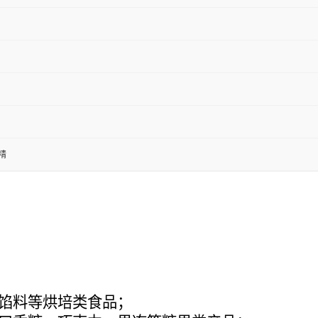
精
馅料等烘培类食品；