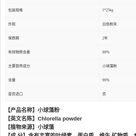
1*25kg
包装规格
外观
白色粉末
保质期
2年
有效物质含量
99％
主要营养成分
小球藻粉
含量
99％
是否进口
否
【产品名称】小球藻粉
【英文名陈】Chlorella powder
【植物来源】小球藻
【成 分】含有丰富的叶绿素、蛋白质、维生 矿物质、